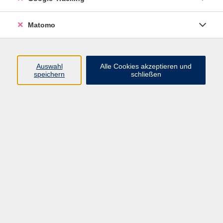
Widerrufsbelehrung
Widerruf
Matomo
Programm
Auswahl
Alle Cookies akzeptieren und
speichern
schließen
Gesellschaft
Beruf
Sprachen
Gesundheit & Kochen
Kultur
Junge vhs
Deutsch & Schule
Digitales Lernen