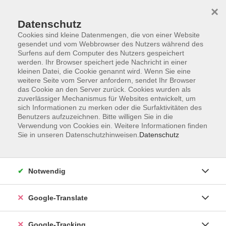
×
Datenschutz
Cookies sind kleine Datenmengen, die von einer Website
gesendet und vom Webbrowser des Nutzers während des
Surfens auf dem Computer des Nutzers gespeichert
Skip to main content
werden. Ihr Browser speichert jede Nachricht in einer
kleinen Datei, die Cookie genannt wird. Wenn Sie eine
weitere Seite vom Server anfordern, sendet Ihr Browser
Der Kurs konnte nicht gefunden werden.
das Cookie an den Server zurück. Cookies wurden als
zuverlässiger Mechanismus für Websites entwickelt, um
sich Informationen zu merken oder die Surfaktivitäten des
Benutzers aufzuzeichnen. Bitte willigen Sie in die
Verwendung von Cookies ein. Weitere Informationen finden
Sie in unseren Datenschutzhinweisen.
Datenschutz
AGB
Notwendig
Impressum
Barrierefreiheitserklärung
Google-Translate
Datenschutzerklärung
Datenschutzerklärung (Privacy Policy) Newsletter
Google-Tracking