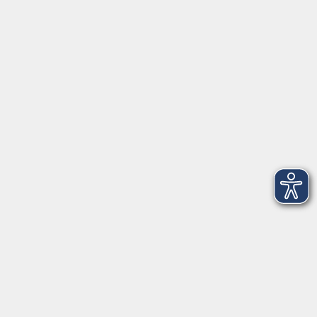
Tel: 09401 52550
Fax 09401 525520
Landratsamt Regensburg
Öffnungszeiten
Unsere Geschäftsstelle in Neutraubling ist für den
Parteiverkehr wie folgt geöffnet:
montags - freitags: 9.30 - 12.00 Uhr
montags, dienstags und donnerstags:
14.00 - 18.30 Uhr
und nach Vereinbarung