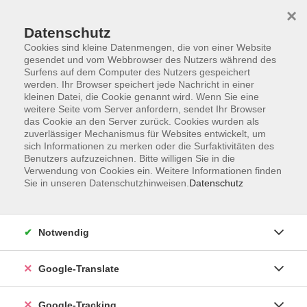
×
Datenschutz
Cookies sind kleine Datenmengen, die von einer Website
gesendet und vom Webbrowser des Nutzers während des
Surfens auf dem Computer des Nutzers gespeichert
Skip to main content
werden. Ihr Browser speichert jede Nachricht in einer
kleinen Datei, die Cookie genannt wird. Wenn Sie eine
weitere Seite vom Server anfordern, sendet Ihr Browser
Der Kurs konnte nicht gefunden werden.
das Cookie an den Server zurück. Cookies wurden als
zuverlässiger Mechanismus für Websites entwickelt, um
sich Informationen zu merken oder die Surfaktivitäten des
Benutzers aufzuzeichnen. Bitte willigen Sie in die
Verwendung von Cookies ein. Weitere Informationen finden
Sie in unseren Datenschutzhinweisen.
Datenschutz
AGB
Notwendig
Impressum
Barrierefreiheitserklärung
Google-Translate
Datenschutzerklärung
Datenschutzerklärung (Privacy Policy) Newsletter
Google-Tracking