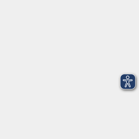
Tel: 09401 52550
Fax 09401 525520
Landratsamt Regensburg
Öffnungszeiten
Unsere Geschäftsstelle in Neutraubling ist für den
Parteiverkehr wie folgt geöffnet:
montags - freitags: 9.30 - 12.00 Uhr
montags, dienstags und donnerstags:
14.00 - 18.30 Uhr
und nach Vereinbarung