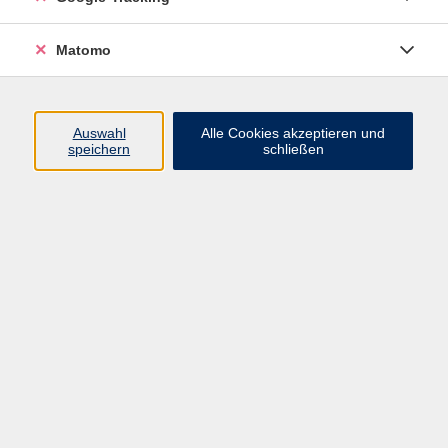
Widerrufsbelehrung
Widerruf
Matomo
Programm
Auswahl
Alle Cookies akzeptieren und
speichern
schließen
Gesellschaft
Beruf
Sprachen
Gesundheit & Kochen
Kultur
Junge vhs
Deutsch & Schule
Digitales Lernen