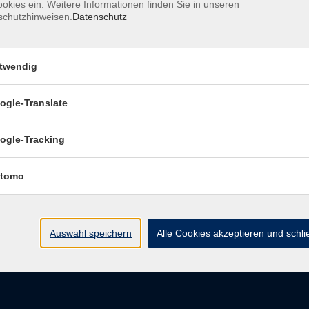
okies ein. Weitere Informationen finden Sie in unseren
schutzhinweisen.
Datenschutz
ressum
Barrierefreiheitserklärung
Datenschutzerklärung
belehrung
Widerruf
twendig
ogle-Translate
vhs Regensburger Land e. V.
ogle-Tracking
Königsberger Str. 4
tomo
93073 Neutraubling
info@vhs-regensburger-land.de
Auswahl speichern
Alle Cookies akzeptieren und schl
Tel: 09401 52550
Fax 09401 525520