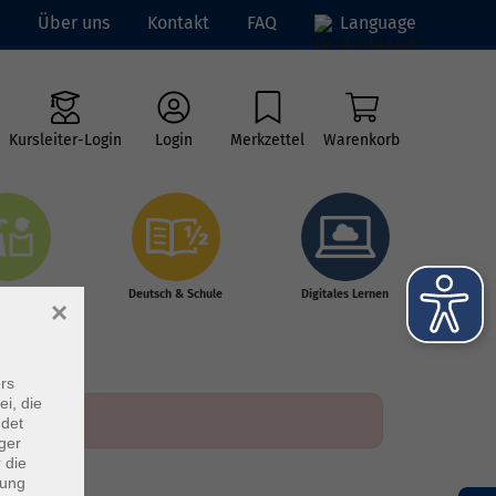
Über uns
Kontakt
FAQ
Language
Kursleiter-Login
Login
Merkzettel
Warenkorb
ge vhs
Deutsch & Schule
Digitales Lernen
×
rs
ei, die
ndet
ger
 die
dung