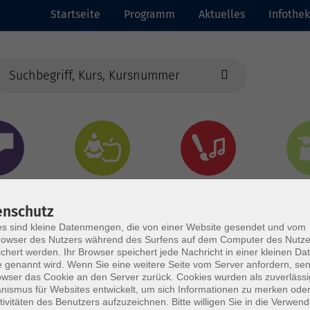
Startseite
Programm
Aktuelles
Infothek
chen
Gesundheit &
Kultur
Jun
Kochen
enschutz
s sind kleine Datenmengen, die von einer Website gesendet und vom
owser des Nutzers während des Surfens auf dem Computer des Nutze
chert werden. Ihr Browser speichert jede Nachricht in einer kleinen Dat
 genannt wird. Wenn Sie eine weitere Seite vom Server anfordern, se
owser das Cookie an den Server zurück. Cookies wurden als zuverlässi
ismus für Websites entwickelt, um sich Informationen zu merken oder
tivitäten des Benutzers aufzuzeichnen. Bitte willigen Sie in die Verwen