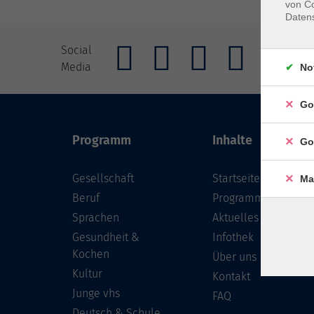
von Co
Daten
AGB
Imp
Social
Media
Widerrufs
No
Go
Programm
Inhalte
Go
Gesellschaft
Startseite
Ma
Beruf
Programm
Sprachen
Aktuelles
Gesundheit &
Infothek
Kochen
Über uns
Kultur
Kontakt
Junge vhs
FAQ
Deutsch & Schule