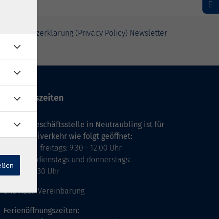
Datenschutzerklärung (Privacy Policy) Newsletter
Öffnungszeiten
Unsere Geschäftsstelle in Neutraubling ist für
den Parteiverkehr wie folgt geöffnet:
montags - freitags: 9.30 - 12.00 Uhr
montags, dienstags und donnerstags:
ießen
14.00 - 18.30 Uhr
und nach Vereinbarung
Ferienöffnungszeiten: