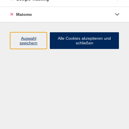
Widerrufsbelehrung
Widerruf
Matomo
Programm
Auswahl
Alle Cookies akzeptieren und
speichern
schließen
Gesellschaft
Beruf
Sprachen
Gesundheit & Kochen
Kultur
Junge vhs
Deutsch & Schule
Digitales Lernen