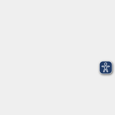
Tel: 09401 52550
Fax 09401 525520
Landratsamt Regensburg
Öffnungszeiten
Unsere Geschäftsstelle in Neutraubling ist für den
Parteiverkehr wie folgt geöffnet:
montags - freitags: 9.30 - 12.00 Uhr
montags, dienstags und donnerstags:
14.00 - 18.30 Uhr
und nach Vereinbarung