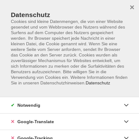
×
Datenschutz
Cookies sind kleine Datenmengen, die von einer Website
gesendet und vom Webbrowser des Nutzers während des
Surfens auf dem Computer des Nutzers gespeichert
Skip to main content
werden. Ihr Browser speichert jede Nachricht in einer
kleinen Datei, die Cookie genannt wird. Wenn Sie eine
weitere Seite vom Server anfordern, sendet Ihr Browser
Der Kurs konnte nicht gefunden werden.
das Cookie an den Server zurück. Cookies wurden als
zuverlässiger Mechanismus für Websites entwickelt, um
sich Informationen zu merken oder die Surfaktivitäten des
Benutzers aufzuzeichnen. Bitte willigen Sie in die
Verwendung von Cookies ein. Weitere Informationen finden
Sie in unseren Datenschutzhinweisen.
Datenschutz
AGB
Notwendig
Impressum
Barrierefreiheitserklärung
Google-Translate
Datenschutzerklärung
Datenschutzerklärung (Privacy Policy) Newsletter
Google-Tracking