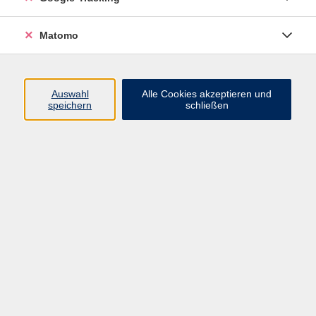
Widerrufsbelehrung
Widerruf
Matomo
Programm
Auswahl
Alle Cookies akzeptieren und
speichern
schließen
Gesellschaft
Beruf
Sprachen
Gesundheit & Kochen
Kultur
Junge vhs
Deutsch & Schule
Digitales Lernen