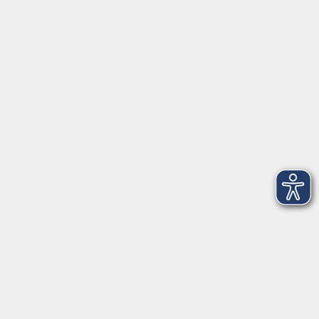
Tel: 09401 52550
Fax 09401 525520
Landratsamt Regensburg
Öffnungszeiten
Unsere Geschäftsstelle in Neutraubling ist für den
Parteiverkehr wie folgt geöffnet:
montags - freitags: 9.30 - 12.00 Uhr
montags, dienstags und donnerstags:
14.00 - 18.30 Uhr
und nach Vereinbarung