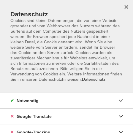
×
Datenschutz
Cookies sind kleine Datenmengen, die von einer Website
gesendet und vom Webbrowser des Nutzers während des
Surfens auf dem Computer des Nutzers gespeichert
Skip to main content
werden. Ihr Browser speichert jede Nachricht in einer
kleinen Datei, die Cookie genannt wird. Wenn Sie eine
weitere Seite vom Server anfordern, sendet Ihr Browser
Der Kurs konnte nicht gefunden werden.
das Cookie an den Server zurück. Cookies wurden als
zuverlässiger Mechanismus für Websites entwickelt, um
sich Informationen zu merken oder die Surfaktivitäten des
Benutzers aufzuzeichnen. Bitte willigen Sie in die
Verwendung von Cookies ein. Weitere Informationen finden
Sie in unseren Datenschutzhinweisen.
Datenschutz
AGB
Notwendig
Impressum
Barrierefreiheitserklärung
Google-Translate
Datenschutzerklärung
Datenschutzerklärung (Privacy Policy) Newsletter
Google-Tracking