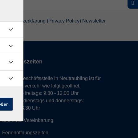
atenschutzerklärung (Privacy Policy) Newsletter
Öffnungszeiten
Unsere Geschäftsstelle in Neutraubling ist für
den Parteiverkehr wie folgt geöffnet:
montags - freitags: 9.30 - 12.00 Uhr
montags, dienstags und donnerstags:
ießen
14.00 - 18.30 Uhr
und nach Vereinbarung
Ferienöffnungszeiten: