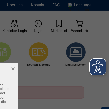
Über uns
Kontakt
FAQ
Language
Kursleiter-Login
Login
Merkzettel
Warenkorb
ge vhs
Deutsch & Schule
Digitales Lernen
×
rs
ei, die
ndet
ger
 die
dung