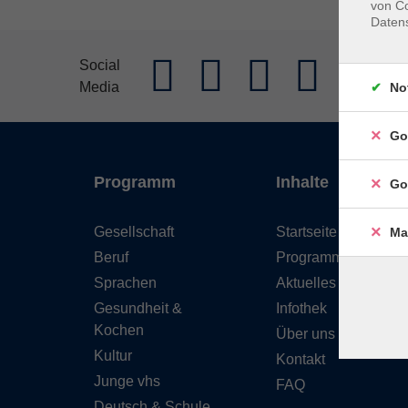
von Co
Daten
AGB
Im
Social
Media
Widerrufs
No
Go
Programm
Inhalte
Go
Gesellschaft
Startseite
Ma
Beruf
Programm
Sprachen
Aktuelles
Gesundheit &
Infothek
Kochen
Über uns
Kultur
Kontakt
Junge vhs
FAQ
Deutsch & Schule