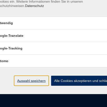
okies ein. Weitere Informationen finden Sie in unseren
schutzhinweisen.
Datenschutz
pressum
Barrierefreiheitserklärung
Datenschutzerklärung
D
belehrung
Widerruf
twendig
ogle-Translate
vhs Regensburger Land e. V.
ogle-Tracking
Königsberger Str. 4
tomo
93073 Neutraubling
info@vhs-regensburger-land.de
Auswahl speichern
Alle Cookies akzeptieren und schl
Tel: 09401 52550
Fax 09401 525520