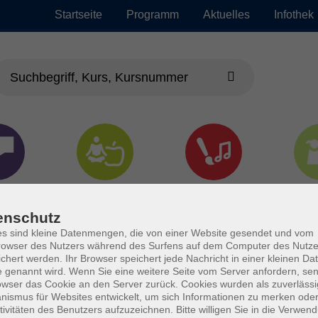
Startseite
Programm
Aktuelles
Infothek
chen
Gesundheit &
Kultur
Jun
Kochen
enschutz
s sind kleine Datenmengen, die von einer Website gesendet und vom
owser des Nutzers während des Surfens auf dem Computer des Nutze
chert werden. Ihr Browser speichert jede Nachricht in einer kleinen Dat
 genannt wird. Wenn Sie eine weitere Seite vom Server anfordern, se
owser das Cookie an den Server zurück. Cookies wurden als zuverlässi
ismus für Websites entwickelt, um sich Informationen zu merken oder
tivitäten des Benutzers aufzuzeichnen. Bitte willigen Sie in die Verwen