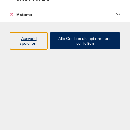
Referenzrahmen" (GER) festgelegt: A1, A2, B1,
B2, C1 und C2. Dieser Referenzrahmen
Matomo
bewertet und vergleicht europaweit die
Kompetenzen Hören, Lesen, Sprechen und
Schreiben. Hier geht es zu den Niveaustufen:
Auswahl
Alle Cookies akzeptieren und
www.europaeischer-
speichern
schließen
referenzrahmen.de/sprachniveau.php
Das A1 Level ist die erste Kompetenzstufe des
GER für Sprachen. A1 bedeutet demnach
Anfängerniveau und umfasst ca. 4 Semester
insgesamt, mindestens 30 Doppelstunden.
Wenn Sie keinerlei Vorkenntnisse besitzen
und/oder ganz von vorne anfangen möchten,
sind unsere Einstiegskurse die richtige Wahl, z.
B. Englisch Einstieg A1 oder Spanisch Einstieg
A1.