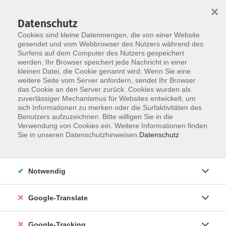
×
Datenschutz
Cookies sind kleine Datenmengen, die von einer Website
gesendet und vom Webbrowser des Nutzers während des
Surfens auf dem Computer des Nutzers gespeichert
Skip to main content
werden. Ihr Browser speichert jede Nachricht in einer
kleinen Datei, die Cookie genannt wird. Wenn Sie eine
weitere Seite vom Server anfordern, sendet Ihr Browser
Englisch - Einstiegskurse A1
das Cookie an den Server zurück. Cookies wurden als
zuverlässiger Mechanismus für Websites entwickelt, um
(ohne Vorkenntnisse)
sich Informationen zu merken oder die Surfaktivitäten des
Benutzers aufzuzeichnen. Bitte willigen Sie in die
Verwendung von Cookies ein. Weitere Informationen finden
Sie in unseren Datenschutzhinweisen.
Datenschutz
13 Kurse
Notwendig
zurück zu Englisch
Google-Translate
Es gibt sechs Sprachniveaustufen. Diese sind
im "Gemeinsamen Europäischen
Google-Tracking