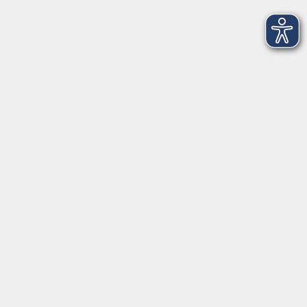
Über uns
Kontakt
FAQ
vhs Regensburger Land e. V.
Königsberger Str. 4
93073 Neutraubling
info@vhs-regensburger-land.de
Tel: 09401 52550
Fax 09401 525520
Landratsamt Regensburg